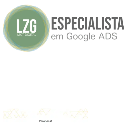
Garantimos o melhor posicionamento no Google, e
resultados já na 1ª Semana
Captura de Tela 2024-
02-07 às 15.08.02